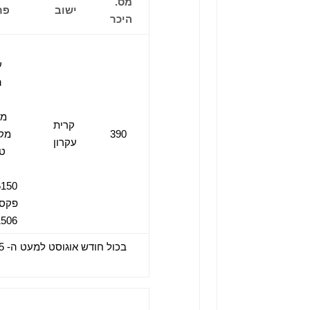
מס.
ישוב
פר
היכר
ע
ה
מו
קרית
390
מק
עקרון
טל
5150
1506