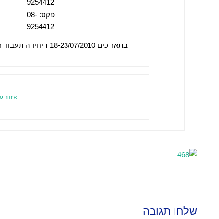
9254412
פקס: 08-
9254412
איתור סנ
שלחו תגובה