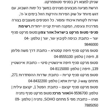
שניתן למצוא רק בסניפי סטופמרקט.
הרשת מציעה מבצעים מצוינים במשך כל ימות השבוע, עם
דגש מיוחד על שוק הפירות והירקות הזול בימים א'-ה',
ושירות לקוחות איכותי ומסור. כל הסניפים מעוצבים בצורה
מודרנית ונעימה, המקנה חוויית קנייה ייחודית.
רשימת
סניפי סטופ מרקט בישראל:
אזור צפון:
סטופ מרקט סניף
יגור – כתובת: כניסה לקיבוץ יגור, יגור | טלפון: 04-
9846000
סטופ מרקט סניף חיפה קסטרא – כתובת: דרך משה פלימן
8, חיפה | טלפון: 04-8555100
סטופ מרקט סניף חיפה איינשטיין סיטי – כתובת: איינשטיין
139, חיפה | טלפון: 04-8115000
סטופ מרקט סניף קריות – כתובת: שדרות ההסתדרות 271,
מתחם I-way, קריית אתא | טלפון: 04-8432200
סטופ מרקט סניף יקנעם – כתובת: הפטל 1, יקנעם עילית |
טלפון: 04-9596700
אזור מרכז:
סטופ מרקט סניף נתניה
סוהו – כתובת: מפי 5 מתחם SOHO, נתניה | טלפון: 09-
7885050