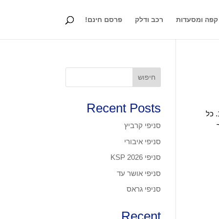
קפה ומסעדות
רכב ודלק
פרסם חינם!
חיפוש
Recent Posts
גרפונט בע"מ גרפונט הוקמה בשנת 1996. החברה מציעה מגוון פתרונות עסקיים תוך שמירה על שתי הנחות עבודה בסיסיות 1. כל
סניפי קרביץ
ים שונים. 2. קשר
סניפי איבורי
סניפי KSP 2026
סניפי אושר עד
סניפי גראס
Recent