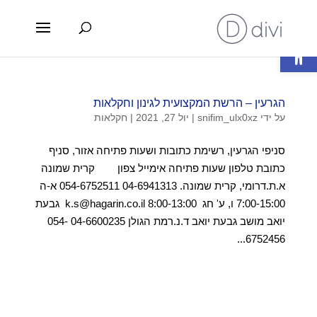
פתח סרגל נגישות
הגרעין – הרשת המקצועית לגינון וחקלאות
על ידי
snifim_ulx0xz
|
יול 27, 2021
|
חקלאות
סניפי הגרעין, רשימת כתובות ושעות פתיחה אזור, סניף
כתובת טלפון שעות פתיחה אימייל צפון קרית שמונה
א.ת.דרומי, קרית שמונה. 04-6941313 054-6752511 א-ה
7:00-15:00 ו, ע' חג 8:00-13:00 k.s@hagarin.co.il גבעת
יואב מושב גבעת יואב ד.נ.רמת הגולן 04-6600235 054-
6752456...