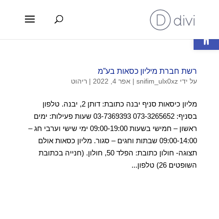
פתח סרגל נגישות
רשת חברת מיליון כסאות בע”מ
על ידי
snifim_ulx0xz
|
אפר 4, 2022
|
ריהוט
מליון כיסאות סניף יבנה כתובת: דותן 2, יבנה. טלפון
בסניף: 073-3265652 03-7369393 שעות פעילות: ימים
ראשון – חמישי בשעות 09:00-19:00 ימי שישי וערבי חג –
09:00-14:00 שבתות וחגים – סגור. מליון כסאות אולם
תצוגה- חולון כתובת: הפלד 50, חולון. (חנייה בכתובת
השופטים 26) טלפון...