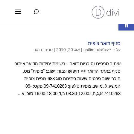
פתח סרגל נגישות
סניף דואר צופית
על ידי
snifim_ulx0xz
|
אוג 20, 2010
|
סניפי דואר
איתור סניפים וסוכניות דואר – רשימת יחידות הדואר איתור
סניף באתר הדואר >> חיפוש עבור: ישוב: "צופית" מס.
היכר ישוב פרטים שעות פתיחה סוג 688 צופית צופית
המשעול ,מושב צופית טלפון: 09-7410263 פקס: 09-
7410263 א,ג,ה,ו:08:30-12:00 ב,ד:16:00-18:00 סוכ. א...