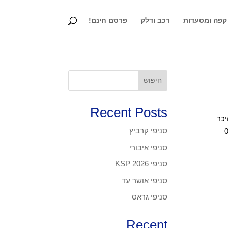
קפה ומסעדות
רכב ודלק
פרסם חינם!
חיפוש
Recent Posts
יכר
סניפי קרביץ
09-891 א,ג,ה:08:00-
סניפי איבורי
סניפי KSP 2026
סניפי אושר עד
סניפי גראס
Recent