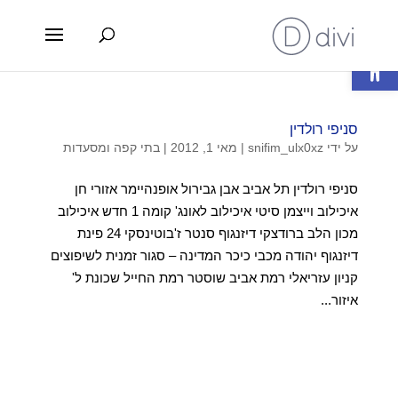
פתח סרגל נגישות
סניפי רולדין
על ידי
snifim_ulx0xz
|
מאי 1, 2012
|
בתי קפה ומסעדות
סניפי רולדין תל אביב אבן גבירול אופנהיימר אזורי חן
איכילוב וייצמן סיטי איכילוב לאונג' קומה 1 חדש איכילוב
מכון הלב ברודצקי דיזנגוף סנטר ז'בוטינסקי 24 פינת
דיזנגוף יהודה מכבי כיכר המדינה – סגור זמנית לשיפוצים
קניון עזריאלי רמת אביב שוסטר רמת החייל שכונת ל'
איזור...