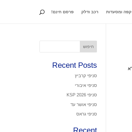
קפה ומסעדות
רכב ודלק
פרסם חינם!
חיפוש
Recent Posts
מפוריום עזריאלי קניון עזראלי, דרך פתח תקוה 132, ת"א
סניפי קרביץ
סניפי איבורי
סניפי KSP 2026
סניפי אושר עד
סניפי גראס
Recent