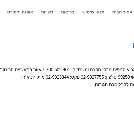
עמוד הבית
תנאי שימוש
בריאות
רשויות
אופנה וספורט
רשת פעמית סטור- כלים חד פעמיים מכל סוג לכל ארוע סניפים מרכז הפצה ומשרדים: 700 502 401 1 אזור התעשייה הר-טוב
,בית שמש למכתבים :ת.ד. 11007, הר טוב, בית שמש 99250 טלפון: 02-9927755 פקס: 02-9923344 מייל הנהלה: