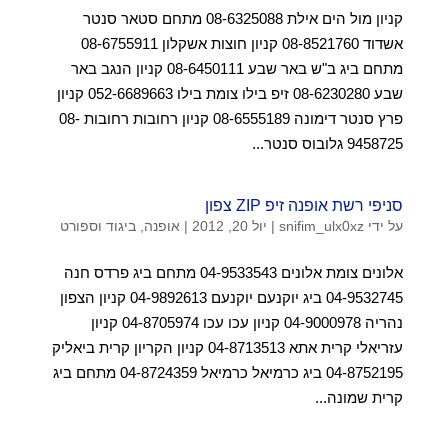
קניון מול הים אילת 08-6325088 מתחם סטאר סנטר
אשדוד 08-8521760 קניון חוצות אשקלון 08-6755911
מתחם ביג ב"ש באר שבע 08-6450111 קניון הנגב באר
שבע 08-6230280 זיפ בילו צומת בילו 052-6689663 קניון
פרץ סנטר דימונה 08-6555189 קניון רחובות רחובות 08-
9458725 גלובוס סנטר...
סניפי רשת אופנה זיפ ZIP צפון
על ידי
snifim_ulx0xz
|
יול 20, 2012
|
אופנה, ביגוד וספורט
אלונים צומת אלונים 04-9533543 מתחם ביג פרדס חנה
04-9532745 ביג יוקנעם יוקנעם 04-9892613 קניון הצפון
נהריה 04-9000978 קניון עכו עכו 04-8705974 קניון
עזריאלי קרית אתא 04-8713513 קניון הקריון קרית ביאליק
04-8752195 ביג כרמיאל כרמיאל 04-8724359 מתחם ביג
קרית שמונה...