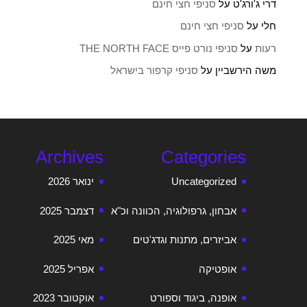
דרי ג'ורג'ט
על
סניפי חצי חינם
חלי
על
סניפי חצי חינם
רעות
על
סניפי נורט פייס THE NORTH FACE
משה הירשביין
על
סניפי קרפור בישראל
Archives
Categories
Uncategorized
ינואר 2026
אבחון, גרפולוגיה, הכוונה וכ"א
דצמבר 2025
אביזרים, מתנות וגדג'טים
מאי 2025
אופטיקה
אפריל 2025
אופנה, ביגוד וספורט
אוקטובר 2023