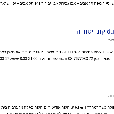
22:00 שישי: 06:00 עד שעתיים לכניסת השבת מוצ"ש: סגור מפה תל אביב – אבן גבירול אבן גבירול 141 תל אביב – יפו ישראל
דות
דודו אומטזגין תל אביב אבן גבירול 71 גן העיר 03-5292472 שעות פתיחה: א-ה 7:30-20:00 שישי: 7:30-15 ♥ דודו אוטמזגין 
דות
קפה גרג סניפי צפון BIG טבריה, פוריה כשר BIG עפולה כשר למהדרין Kitchen, חיפה אודיטוריום חיפה באקה אל גרביה
ניון, חיפה דנילוף, טבריה כשר למהדרין היכל התיאטרון קריית מוצקין