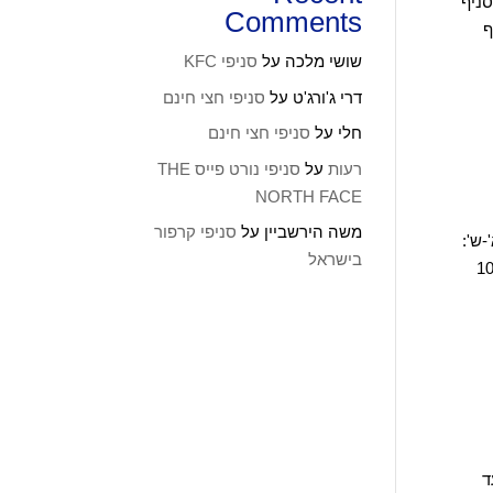
לקוחות נווט לסניף
Comments
לסניף
שושי מלכה
על
סניפי KFC
דרי ג'ורג'ט
על
סניפי חצי חינם
חלי
על
סניפי חצי חינם
רעות
על
סניפי נורט פייס THE
NORTH FACE
משה הירשביין
על
סניפי קרפור
0543344 שעות פתיחה: א'-ש':
בישראל
חה: א'-ג': 10:00-20:00
גבירול 92 תל אביב – יפו ישראל שעות פתיחה:א'-ה': 06:00 עד