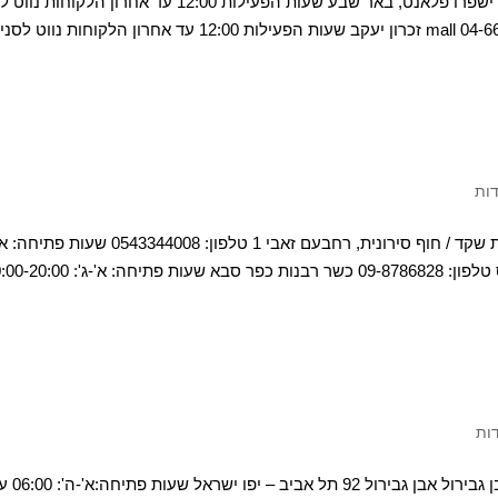
בלאק סניף באר שבע יס פלנט טלפון 08-8638877 ישפרו פלאנט, באר שבע שעות הפעילות 12:00 עד אחרון ה
הזמנת משלוח בלאק סניף זכרון יעקב טלפון 04-6671719 mall זכרון יעקב שעות הפעילות 12:00 עד אחרון הלקוחות נווט 
ות
נתניה | חוף 4 עונות/ חוף סירונית חוף 4 עונות, טיילת שקד / חוף סירונית, רחבעם זאבי 1 טלפון: 008
9:00-24:00 כפר סבא וייצמן 125, חצר השוק, כפ"ס טלפון: 09-8786828 כשר רבנות כפר סבא שעות פתי
ות
סופר קופיקס קופיקס רמי לוי בשכונה תל אביב – אבן גבירול אבן 