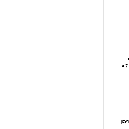
רמת
השרון אושיסקין 61 03-5477717 ♥ דודו אומטזגין כפר סבא וייצמן 72 08-7677083 שעות פתיחה: א-ה 8:00-21:00 שישי: 7:00-17 ♥
 בית רימון