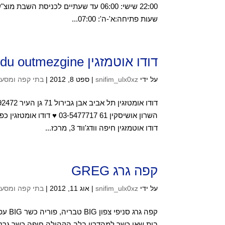
שעות פתיחה:א'-ה': 07:00...
דודו אוטמזגין dudu outmezgine קונדיטוריה
על ידי
snifim_ulx0xz
|
ספט 8, 2012
|
בתי קפה ומסע
דודו אוטמזגין חיפה וודג'ווד 3, מרכז...
קפה גרג GREG
על ידי
snifim_ulx0xz
|
אוג 11, 2012
|
בתי קפה ומסע
בית שאן כשר למהדרין בלב הקהילה חיפה כשר גרנד ק