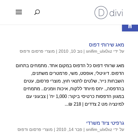
פתח סרגל נגישות
מאג שירותי דפוס
על ידי
snifim_ulx0xz
|
נוב 10, 2010
|
מוצרי פרסום ודפוס
מאג שרותי דפוס כל הדפוס במקום אחד. מתמחים בתחום
הדפוס. דיגיטלי, אופסט, משי, פרמטרים משתנים,
השבחות נייר, שלטים לתנאי חוץ, מוצרי פרסום, עטים
בהדפסה,. יחס מיוחד ללקוח, איכות וזמנים.. מתמחים
במגוון הדפסות כרטיסי ביקור: 1,000 יח' | צבעוני עם
למינציה מט 2 צדדים | 218 ₪...
גרפיטי ציוד משרדי
על ידי
snifim_ulx0xz
|
פבר 14, 2010
|
מוצרי פרסום ודפוס