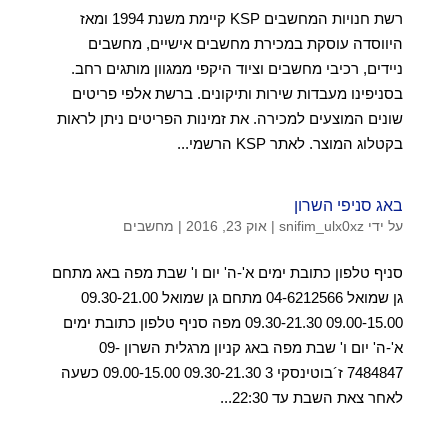
רשת חנויות המחשבים KSP קיימת משנת 1994 ומאז
היווסדה עוסקת במכירת מחשבים אישיים, מחשבים
ניידים, רכיבי מחשבים וציוד היקפי ממגוון מותגים רחב.
בסניפינו מעבדות שירות ותיקונים. ברשת אלפי פריטים
שונים המוצעים למכירה. את זמינות הפריטים ניתן לראות
בקטלוג המוצר. לאתר KSP הרשמי...
באג סניפי השרון
על ידי
snifim_ulx0xz
|
אוק 23, 2016
|
מחשבים
סניף טלפון כתובת ימים א'-ה' יום ו' שבת מפה באג מתחם
גן שמואל 04-6212566 מתחם גן שמואל 09.30-21.00
09.00-15.00 09.30-21.30 מפה סניף טלפון כתובת ימים
א'-ה' יום ו' שבת מפה באג קניון מרגלית השרון 09-
7484847 ז´בוטינסקי 3 09.30-21.30 09.00-15.00 כשעה
לאחר צאת השבת עד 22:30...