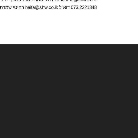
073.2221848 דוא"ל :haifa@shw.co.il רהיטי שמרת הזורע סניף...