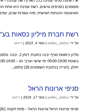
🎯 רשימת סניפי עמינח בכל הארץ רשת עמינח – איכ
מסומנים כסניפים נגישים. רשת עמינח היא אחת הח
הארגונומי והנוחות האישית. מזה עשרות שנים, עמינח
רשת חברת מיליון כסאות בע”
על ידי
snifim_ulx0xz
|
אפר 4, 2022
|
ריהוט
חולון. (חנייה בכתובת השופטים 26) טלפון...
סניפי ארונות הראל
על ידי
snifim_ulx0xz
|
אפר 17, 2018
|
ריהוט