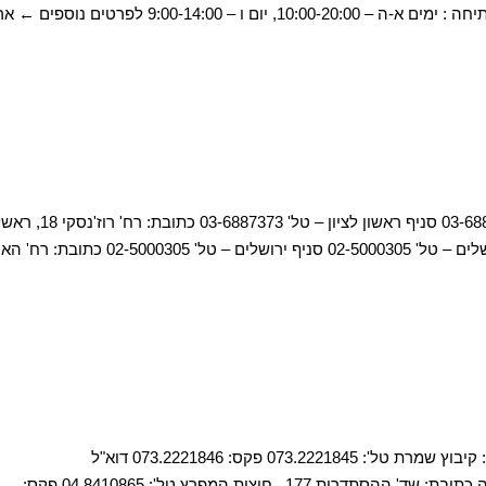
סנטר ו-מקס סטוק מנהל הסניף: גל נרקיסי שעות פתיחה : ימים א-ה – 10:00-20:00, יום ו – 9:00-14:00 לפ
רהיטי קיבוץ השלושה סניף ראשון לציון – טל' 03-6887373 סניף ראשון לציון – טל' 
טלפון: 03-6887373 רהיטי קיבוץ השלושה סניף ירושלים – טל' 02-5000305 סניף ירושלים – טל' 02-5000305
דף הבית שומרת הזורע סניפים קיבוץ שמרת כתובת: קיבוץ שמרת טל': 073.2221845 פקס: 073.2221846 דוא"ל
:shomrat@shw.co.il רהיטי שמרת הזורע סניף חיפה כתובת: שד' ההסתדרות 177 , חוצות המפרץ טל': 04.8410865 פקס: