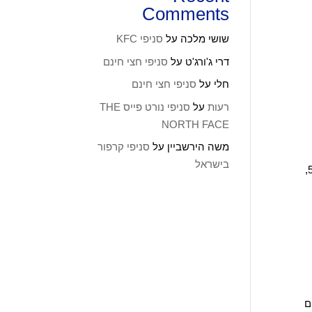
Comments
שושי מלכה
על
סניפי KFC
דרי ג'ורג'ט
על
סניפי חצי חינם
חלי
על
סניפי חצי חינם
רעות
על
סניפי נורט פייס THE
NORTH FACE
משה הירשביין
על
סניפי קרפור
בישראל
בשעות 09:00-19:00 ימי שישי וערבי חג – 09:00-14:00 שבתות וחגים – סגור. מליון כסאות אולם תצוגה- חולון כתובת: הפלד 50,
 הום