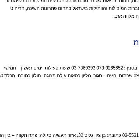
ות, נוחות ובריאות לשינה טובה 🦽 כל הסניפים המופיעים ברשימה זו
ברות המובילות והוותיקות בישראל בתחום פתרונות השינה, הריהוט
 מלווה את...
מ
מליון כיסאות סניף יבנה כתובת: דותן 2, יבנה. טלפון בסניף: 073-3265652 03-7369393 שעות פעילות: ימים ראשון – חמישי
סניפי ארונות הראל ארונות הראל – פתח תקווה 03-5531261 כתובת: בן ציון גליס 32, אזור תעשיה סגולה, פתח תקווה – בין