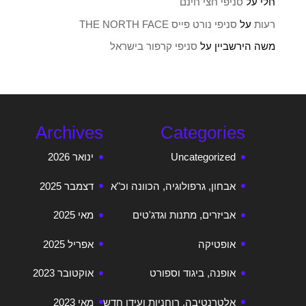
חלי
על
סניפי חצי חינם
רעות
על
סניפי נורט פייס THE NORTH FACE
משה הירשביין
על
סניפי קרפור בישראל
Archives
Categories
Uncategorized
ינואר 2026
אבחון, גרפולוגיה, הכוונה וכ"א
דצמבר 2025
אביזרים, מתנות וגדג'טים
מאי 2025
אופטיקה
אפריל 2025
אופנה, ביגוד וספורט
אוקטובר 2023
אלטרנטיבה, רוחניות ועידן חדש
מאי 2023