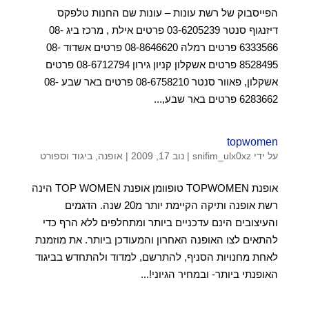
הפייסבוק של רשת עונות – עונות שם החנות טלפקס
דיזנגוף סנטר 03-6205239 פרטים אילת , מרכז ביג 08-
6333566 פרטים רמלה 08-8646620 פרטים אשדוד 08-
8528495 פרטים אשקלון קניון גירון 08-6712794 פרטים
אשקלון, פאוור סנטר 08-6758210 פרטים באר שבע 08-
6283662 פרטים באר שבע,...
topwomen
על ידי
snifim_ulx0xz
|
נוב 17, 2009
|
אופנה, ביגוד וספורט
אופנת TOPWOMEN טופוומן אופנת TOP WOMEN הינה
רשת אופנה ותיקה הקיימת יותר מ20 שנה. הדגמים
והעיצובים הינם עדכניים ביותר ומתחלפים ללא הרף כדי
להתאים לצו האופנה האחרון והמעודכן ביותר. את מוזמנת
לאחת מחנויות הסניף, להתרשם, למדוד ולהתחדש בביגוד
האופנתי ביותר- ובמחיר הגיוני!...