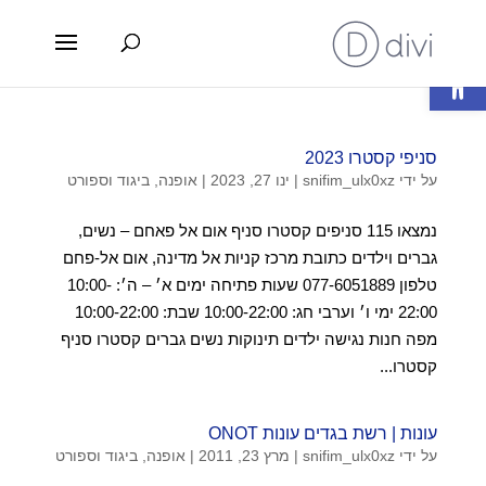
פתח סרגל נגישות
סניפי קסטרו 2023
על ידי
snifim_ulx0xz
|
ינו 27, 2023
|
אופנה, ביגוד וספורט
נמצאו 115 סניפים קסטרו סניף אום אל פאחם – נשים,
גברים וילדים כתובת מרכז קניות אל מדינה, אום אל-פחם
טלפון 077-6051889 שעות פתיחה ימים א׳ – ה׳: 10:00-
22:00 ימי ו׳ וערבי חג: 10:00-22:00 שבת: 10:00-22:00
מפה חנות נגישה ילדים תינוקות נשים גברים קסטרו סניף
קסטרו...
עונות | רשת בגדים עונות ONOT
על ידי
snifim_ulx0xz
|
מרץ 23, 2011
|
אופנה, ביגוד וספורט