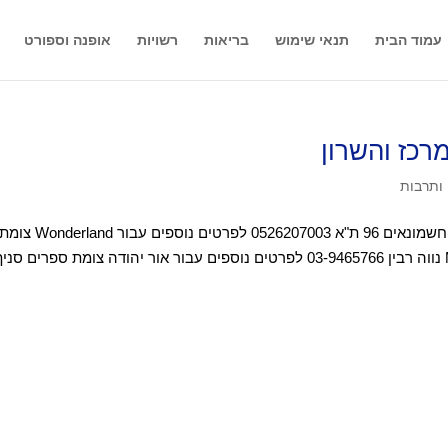
עמוד הבית
תנאי שימוש
בריאות
רשויות
אופנה וספורט
רכז והשרון
 ותרבות
צומת ספרים סניף Wonderland קניון TLV גינדי , החשמונאים 96 ת"א 0526207003 לפרטים נוספים עבור Wonderland 
ספרים סניף אור יהודה ניצן 29 אור יהודה קניון MINI נווה רבין 03-9465766 לפרטים נוספים עבור אור יהודה צומת ספרים סנ