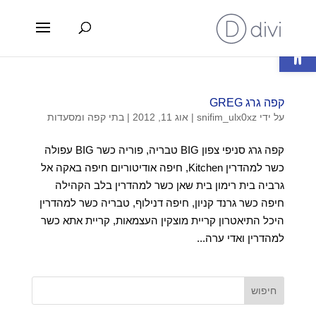
פתח סרגל נגישות
קפה גרג GREG
על ידי
snifim_ulx0xz
|
אוג 11, 2012
|
בתי קפה ומסעדות
קפה גרג סניפי צפון BIG טבריה, פוריה כשר BIG עפולה
כשר למהדרין Kitchen, חיפה אודיטוריום חיפה באקה אל
גרביה בית רימון בית שאן כשר למהדרין בלב הקהילה
חיפה כשר גרנד קניון, חיפה דנילוף, טבריה כשר למהדרין
היכל התיאטרון קריית מוצקין העצמאות, קריית אתא כשר
למהדרין ואדי ערה...
חיפוש