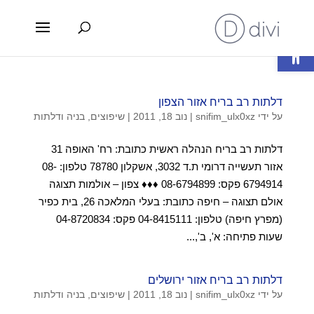
פתח סרגל נגישות
דלתות רב בריח אזור הצפון
על ידי
snifim_ulx0xz
|
נוב 18, 2011
|
שיפוצים, בניה ודלתות
דלתות רב בריח הנהלה ראשית כתובת: רח' האופה 31
אזור תעשייה דרומי ת.ד 3032, אשקלון 78780 טלפון: 08-
6794914 פקס: 08-6794899 ♦♦♦ צפון – אולמות תצוגה
אולם תצוגה – חיפה כתובת: בעלי המלאכה 26, בית כפיר
(מפרץ חיפה) טלפון: 04-8415111 פקס: 04-8720834
שעות פתיחה: א', ב',...
דלתות רב בריח אזור ירושלים
על ידי
snifim_ulx0xz
|
נוב 18, 2011
|
שיפוצים, בניה ודלתות