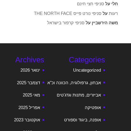
חלי
על
סניפי חצי חינם
רעות
על
סניפי נורט פייס THE NORTH FACE
משה הירשביין
על
סניפי קרפור בישראל
Archives
Categories
Uncategorized
ינואר 2026
אבחון, גרפולוגיה, הכוונה וכ"א
דצמבר 2025
אביזרים, מתנות וגדג'טים
מאי 2025
אופטיקה
אפריל 2025
אופנה, ביגוד וספורט
אוקטובר 2023