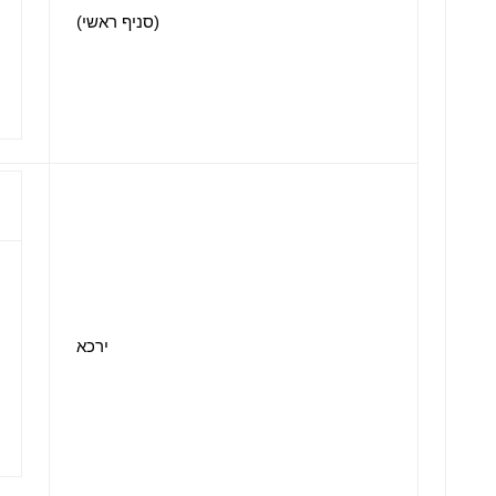
(סניף ראשי)
ירכא