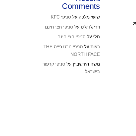
Comments
י ישראל, בנוסף ל-4
שושי מלכה
על
סניפי KFC
ל
דרי ג'ורג'ט
על
סניפי חצי חינם
חלי
על
סניפי חצי חינם
רעות
על
סניפי נורט פייס THE
NORTH FACE
משה הירשביין
על
סניפי קרפור
בישראל