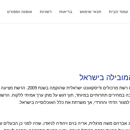
עמוד הבית
תנאי שימוש
בריאות
רשויות
אופנה וספורט
מובילה בישראל
אושר עד (בשמה הרשמי "מרב – מזון כל בע"מ") היא רשת מרכולים ודיסקאונט ישראלית שהוקמה ב
יכה במחירים תחרותיים במיוחד, תוך דגש על מתן ערך אמיתי ללקוח. הרשת
למגזר הדתי והחרדי, אך משרתת את כלל האוכלוסייה בישראל.
 ידי שלושה שותפים: אברהם משה מרגלית, אריה בוים ויהודה לניאדו, שהיו לפני כן הבעלים 