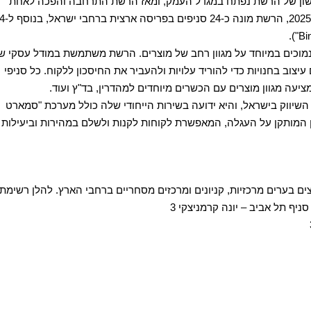
שון של הרשת נפתח במגדל העמק, ומאז הרשת התרחבה והפכה לאחת
מרשתות הדיסקאונט המובילות במדינה. נכון לשנת 2025, הרשת מונה כ-24 סניפים בפריסה ארצית ברחב
מוכים במיוחד על מגוון רחב של מוצרים. הרשת משתמשת במודל עסקי ש
עיצוב בחנויות כדי להוריד עלויות ולהעביר את החיסכון ללקוח. כל סניפי
ה מגוון מוצרים עם הכשרים מיוחדים למהדרין, בד"ץ ועוד.
יווק בישראל, והיא ידועה בשירות הייחודי שלה כולל מערכת "סמארט
 המותקן על העגלה, המאפשרת לקוחות לקנות ולשלם במהירות וביעילות
ארצית, המפוצים בערים מרכזיות, קניונים ומרכזים מסחריים ברחבי הארץ. להלן רשימת
סניף תל אביב – יונה קרמניצקי 3