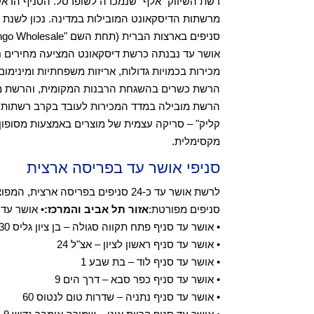
רשת השיווק "אלף" שנמכרה לשופרסל. הסניף הרא
סניפים בארצות הברית (תחת השם "Bingo Wholesale").
אושר עד נבנתה כרשת דיסקאונט המציעה מחירים נ
מכירות בכמויות גדולות, אריזות משפחתיות ומינימום 
הרשת כשרים בהשגחת הרבנות המקומית, והרשת מציע
הרשת מובילה במדד המכירות לעובד בקרב רשתות הש
קליק" – סריקה עצמית של מוצרים באמצעות מסופון
מקסימלית.
סניפי אושר עד בפריסה ארצית
לרשת אושר עד כ-24 סניפים בפריסה 
סניפים מפורטת:
אזור תל אביב והמרכז:
• אושר עד 
• אושר עד סניף פתח תקווה סגולה – בן ציון גליס 30
• אושר עד סניף ראשון לציון – אצ"ל 24
• אושר עד סניף לוד – בת שבע 1
• אושר עד סניף כפר סבא – דרך הים 9
• אושר עד סניף נתניה – שדרות טום לנטוס 60