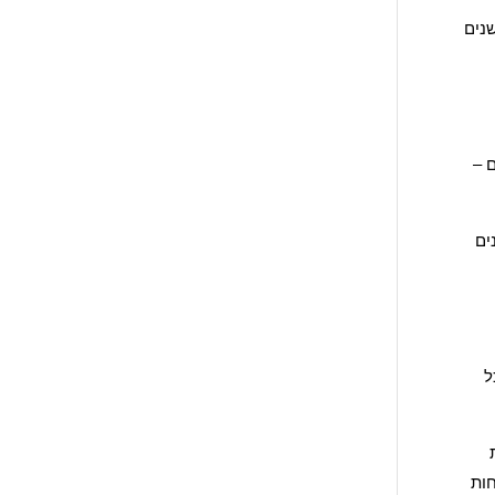
נים
ם –
ים
ל
חות