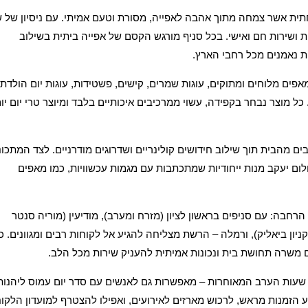
תית אשר צמחה מתוך אהבה לאפייה, מסורת וטעם אמיתי. עם ניסיון של ש
ושירות חם ואישי. בכל סניף מורגש הקסם של אפייה ביתית בשילוב
 נאמנים מכל רחבי הארץ.
אפים מלוחים ומתוקים, עוגות שמרים, קישים, פשטידות, עוגות יום הולדת
 כל מוצר נבחר בקפידה, עשוי ממרכיבים איכותיים בלבד ומיוצר טרי יום יו
 מהבית תוך שילוב חידושים קולינריים ושדרוגים מודרניים. לצד המתכונ
ם יעקב מנות ייחודיות שמתכתבות עם מגמות עכשוויות, כמו מאפים
בה: עם סניפים בראשון לציון (מזרח ומערב), מודיעין (מוריה סנטר
 (קניון ביאליק), ורמלה – הרשת מצליחה להגיע אל לקוחות רבים ומגוונים. כ
ם משרה תחושת בית ונכונות אמיתית להעניק שירות מכל הלב.
 שעות הערב המאוחרות – מאפשרות גם לאנשים עם סדר יום עמוס ליהנות
הזמנות מראש, לרכוש מארזים לאירועים, ואפילו להצטרף למועדון הלקו